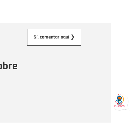
orreo electrónico
Sí, comentar aquí ❯
ensaje
obre
Enviar