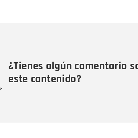
Nombre
C
Nombre
Tipo de comentario
M
¿Tienes algún comentario s
este contenido?