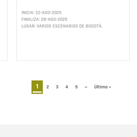
INICIA:
22•AGO•2025
FINALIZA:
28•AGO•2025
LUGAR: VARIOS ESCENARIOS DE BOGOTÁ.
Página
1
Page
2
Page
3
Page
4
Page
5
Siguiente
››
Última
Último »
página
página
actual
Nombre
C