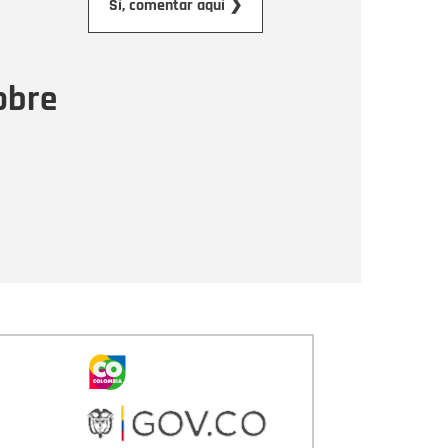
Sí, comentar aquí ❯
ensaje
obre
Enviar