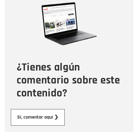
Nombre
Correo electrónico
Tipo de comentario
¿Tienes algún
Mensaje
comentario sobre este
contenido?
Enviar
Sí, comentar aquí ❯