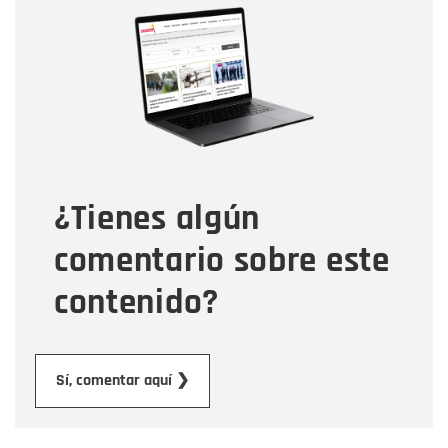
Nombre
Correo electrónico
Tipo de comentario
¿Tienes algún
Mensaje
comentario sobre este
contenido?
Enviar
Sí, comentar aquí ❯