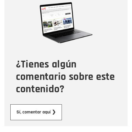
Nombre
Correo electrónico
Tipo de comentario
¿Tienes algún
Mensaje
comentario sobre este
contenido?
Enviar
Sí, comentar aquí ❯