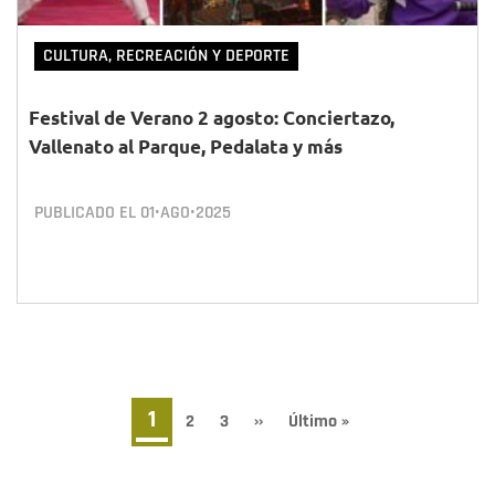
CULTURA, RECREACIÓN Y DEPORTE
Festival de Verano 2 agosto: Conciertazo,
Vallenato al Parque, Pedalata y más
PUBLICADO EL
01•AGO•2025
Paginación
Página
1
Page
2
Page
3
Siguiente
››
Última
Último »
página
página
actual