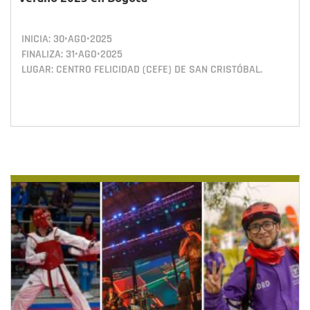
INICIA:
30•AGO•2025
FINALIZA:
31•AGO•2025
LUGAR: CENTRO FELICIDAD (CEFE) DE SAN CRISTÓBAL.