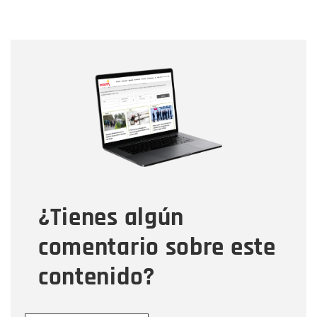
Nombre
Nombre
Correo electrónico
Tipo de comentario
¿Tienes algún
Mensaje
comentario sobre este
contenido?