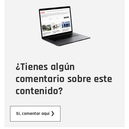
Nombre
Nombre
Correo electrónico
Tipo de comentario
¿Tienes algún
Mensaje
comentario sobre este
contenido?
Enviar
Sí, comentar aquí ❯