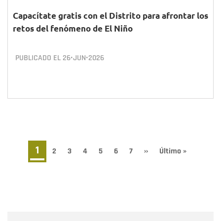
Capacítate gratis con el Distrito para afrontar los
retos del fenómeno de El Niño
PUBLICADO EL
26•JUN•2026
Paginación
Página
1
Page
2
Page
3
Page
4
Page
5
Page
6
Page
7
Siguiente
››
Última
Último »
página
página
actual