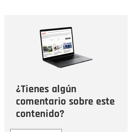
Nombre
Nombre
Correo electrónico
Tipo de comentario
¿Tienes algún
Mensaje
comentario sobre este
contenido?