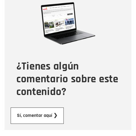
Nombre
Correo electrónico
Tipo de comentario
¿Tienes algún
Mensaje
comentario sobre este
contenido?
Enviar
Sí, comentar aquí ❯