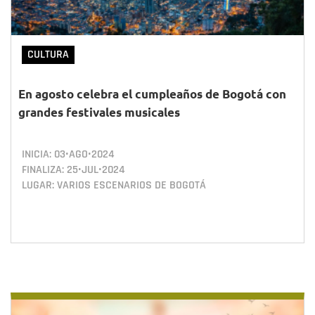
CULTURA
En agosto celebra el cumpleaños de Bogotá con
grandes festivales musicales
INICIA:
03•AGO•2024
FINALIZA:
25•JUL•2024
LUGAR: VARIOS ESCENARIOS DE BOGOTÁ