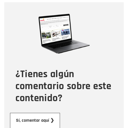
Nombre
Nombre
Correo electrónico
Tipo de comentario
¿Tienes algún
Mensaje
comentario sobre este
contenido?
Enviar
Sí, comentar aquí ❯