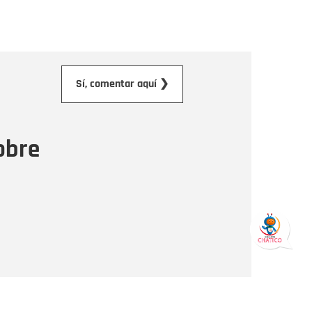
orreo electrónico
Sí, comentar aquí ❯
ensaje
obre
Enviar