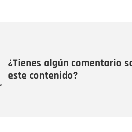
Nombre
C
Nombre
Tipo de comentario
M
¿Tienes algún comentario s
este contenido?