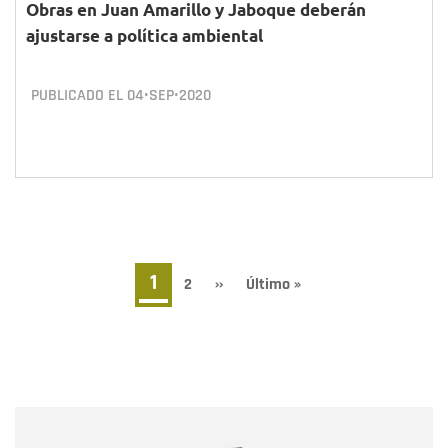
Obras en Juan Amarillo y Jaboque deberán
ajustarse a política ambiental
PUBLICADO EL
04•SEP•2020
Paginación
Página
1
Page
2
Siguiente
››
Última
Último »
página
página
actual
Nombre