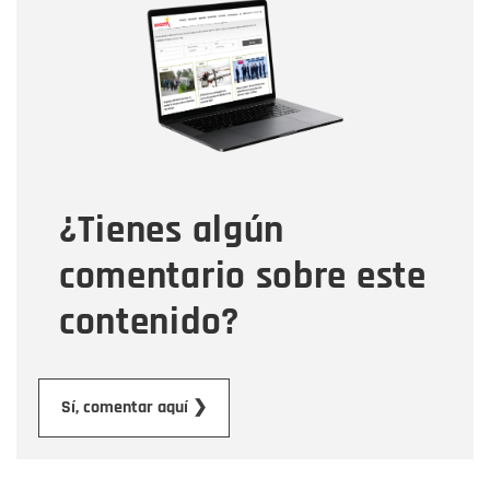
Nombre
Correo electrónico
Tipo de comentario
¿Tienes algún
Mensaje
comentario sobre este
contenido?
Enviar
Sí, comentar aquí ❯