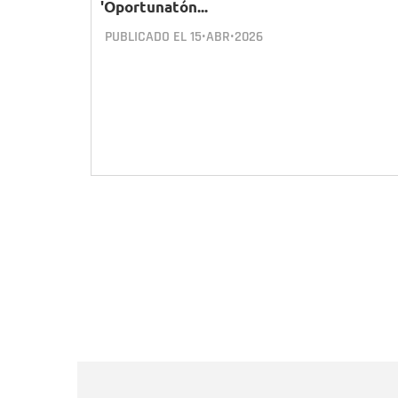
'Oportunatón...
PUBLICADO EL
15•ABR•2026
Paginación