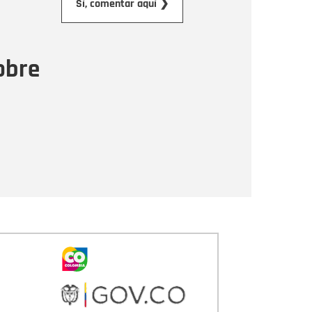
Sí, comentar aquí ❯
ensaje
obre
Enviar