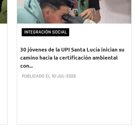
INTEGRACIÓN SOCIAL
30 jóvenes de la UPI Santa Lucía inician su
camino hacia la certificación ambiental
con...
PUBLICADO EL
10•JUL•2026