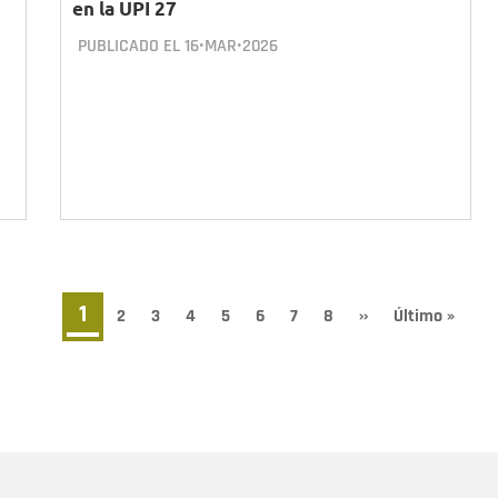
en la UPI 27
PUBLICADO EL
16•MAR•2026
Página
1
Page
2
Page
3
Page
4
Page
5
Page
6
Page
7
Page
8
Siguiente
››
Última
Último »
página
página
actual
Nombre
C