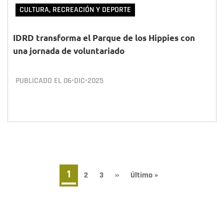
CULTURA, RECREACIÓN Y DEPORTE
IDRD transforma el Parque de los Hippies con
una jornada de voluntariado
PUBLICADO EL
06•DIC•2025
Paginación
Página
1
Page
2
Page
3
Siguiente
››
Última
Último »
página
página
actual