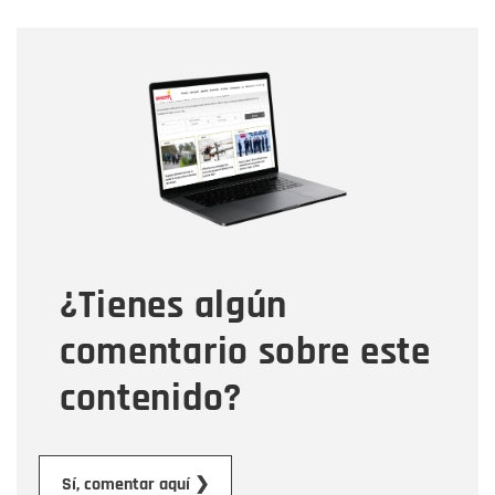
Nombre
Nombre
Correo electrónico
Tipo de comentario
¿Tienes algún
Mensaje
comentario sobre este
contenido?
Enviar
Sí, comentar aquí ❯