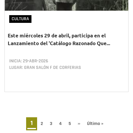
CULTURA
Este miércoles 29 de abril, participa en el
Lanzamiento del 'Catálogo Razonado Que...
INICIA:
29•ABR•2026
LUGAR: GRAN SALÓN F DE CORFERIAS
Paginación
Página
1
Page
2
Page
3
Page
4
Page
5
Siguiente
››
Última
Último »
página
página
actual