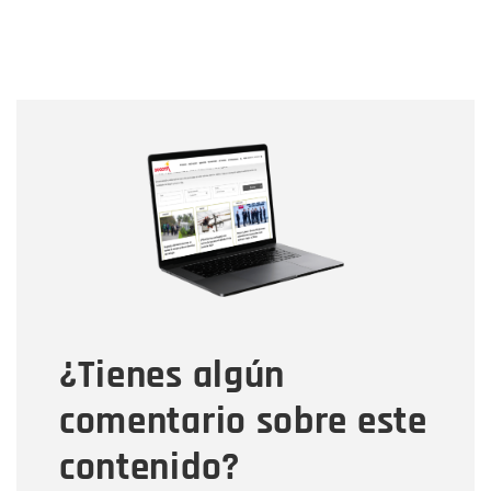
Nombre
Nombre
Correo electrónico
Tipo de comentario
¿Tienes algún
Mensaje
comentario sobre este
contenido?