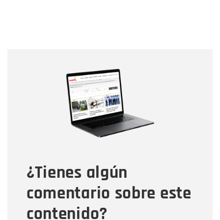
Nombre
Nombre
Correo electrónico
Tipo de comentario
¿Tienes algún
Mensaje
comentario sobre este
contenido?