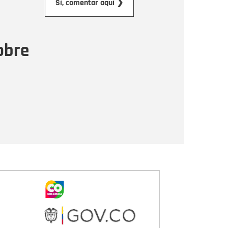
Sí, comentar aquí ❯
ensaje
obre
Enviar