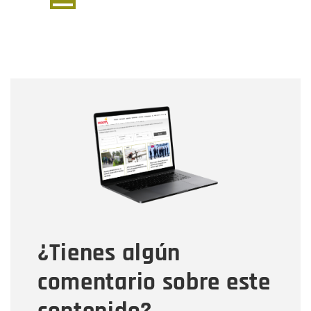
página
página
actual
Nombre
Nombre
Correo electrónico
Tipo de comentario
¿Tienes algún
Mensaje
comentario sobre este