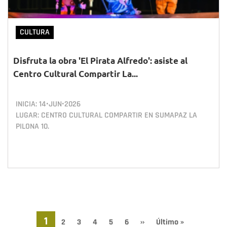
CULTURA
Disfruta la obra 'El Pirata Alfredo': asiste al
Centro Cultural Compartir La...
INICIA:
14•JUN•2026
LUGAR: CENTRO CULTURAL COMPARTIR EN SUMAPAZ LA
PILONA 10.
Paginación
Página
1
Page
2
Page
3
Page
4
Page
5
Page
6
Siguiente
››
Última
Último »