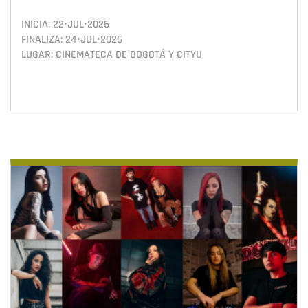
INICIA:
22•JUL•2026
FINALIZA:
24•JUL•2026
LUGAR: CINEMATECA DE BOGOTÁ Y CITYU