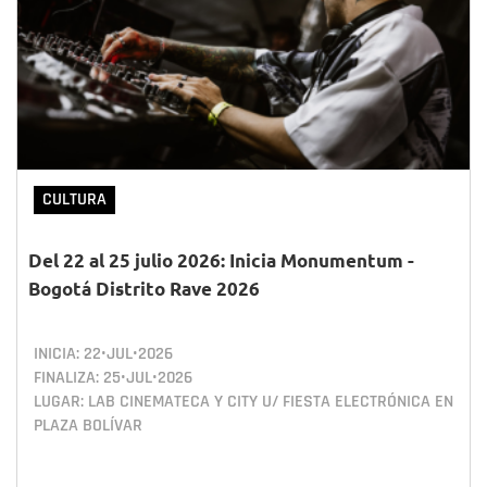
CULTURA
Del 22 al 25 julio 2026: Inicia Monumentum -
Bogotá Distrito Rave 2026
INICIA:
22•JUL•2026
FINALIZA:
25•JUL•2026
LUGAR: LAB CINEMATECA Y CITY U/ FIESTA ELECTRÓNICA EN
PLAZA BOLÍVAR