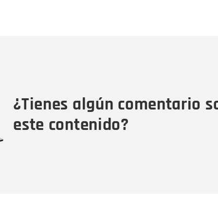
Nombre
C
Nombre
Tipo de comentario
M
¿Tienes algún comentario s
este contenido?