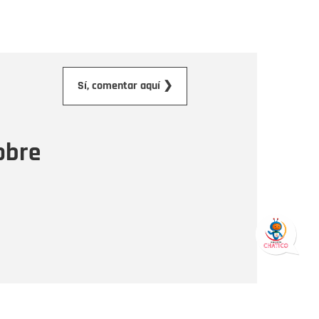
orreo electrónico
Sí, comentar aquí ❯
ensaje
obre
Enviar