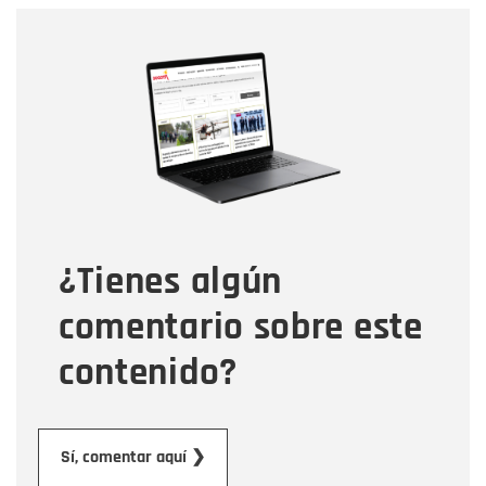
Nombre
Nombre
Correo electrónico
Tipo de comentario
¿Tienes algún
Mensaje
comentario sobre este
contenido?
Enviar
Sí, comentar aquí ❯