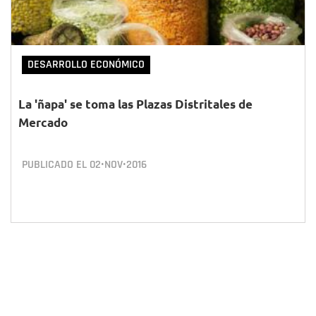
DESARROLLO ECONÓMICO
La 'ñapa' se toma las Plazas Distritales de
Mercado
PUBLICADO EL
02•NOV•2016