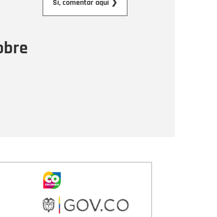
Sí, comentar aquí ❯
ensaje
obre
Enviar