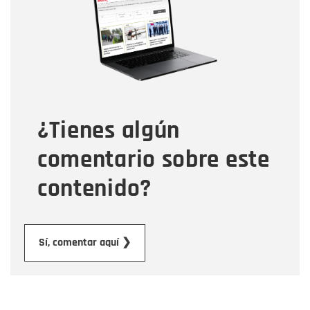
Correo electrónico
Tipo de comentario
¿Tienes algún
Mensaje
comentario sobre este
contenido?
Enviar
Sí, comentar aquí ❯