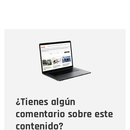
Nombre
Nombre
Correo electrónico
Tipo de comentario
¿Tienes algún
Mensaje
comentario sobre este
contenido?