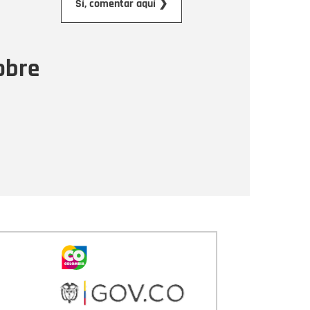
Sí, comentar aquí ❯
ensaje
obre
Enviar