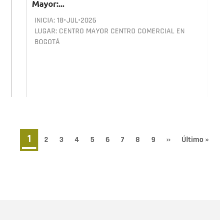
Mayor:...
INICIA:
18•JUL•2026
LUGAR: CENTRO MAYOR CENTRO COMERCIAL EN
BOGOTÁ
Página
1
Page
2
Page
3
Page
4
Page
5
Page
6
Page
7
Page
8
Page
9
Siguiente
››
Última
Último »
página
página
actual
Nombre
C