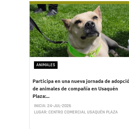
ANIMALES
Participa en una nueva jornada de adopci
de animales de compañía en Usaquén
Plaza:...
INICIA:
24•JUL•2026
LUGAR: CENTRO COMERCIAL USAQUÉN PLAZA