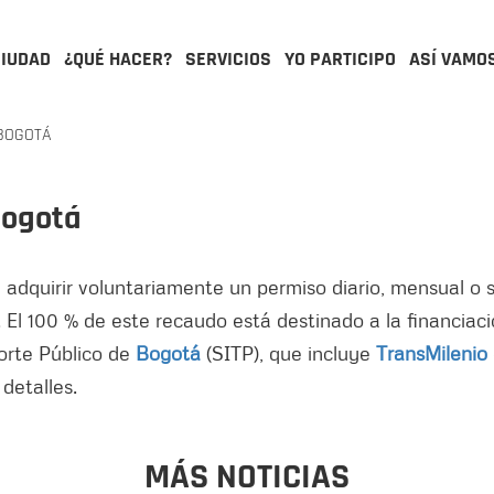
CIUDAD
¿QUÉ HACER?
SERVICIOS
YO PARTICIPO
ASÍ VAMO
 BOGOTÁ
Bogotá
adquirir voluntariamente un permiso diario, mensual o se
. El 100 % de este recaudo está destinado a la financiac
orte Público de
Bogotá
(SITP), que incluye
TransMilenio
detalles.
MÁS NOTICIAS