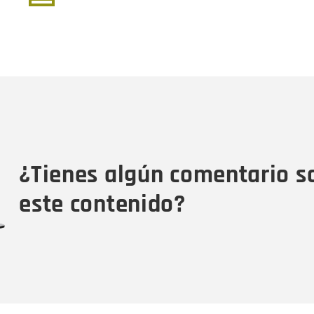
página
página
actual
Nombre
C
Nombre
Tipo de comentario
M
¿Tienes algún comentario s
este contenido?