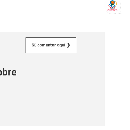
orreo electrónico
Sí, comentar aquí ❯
ensaje
obre
Enviar