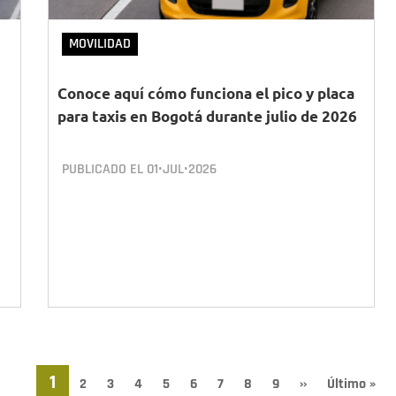
MOVILIDAD
Conoce aquí cómo funciona el pico y placa
para taxis en Bogotá durante julio de 2026
PUBLICADO EL
01•JUL•2026
Página
1
Page
2
Page
3
Page
4
Page
5
Page
6
Page
7
Page
8
Page
9
Siguiente
››
Última
Último »