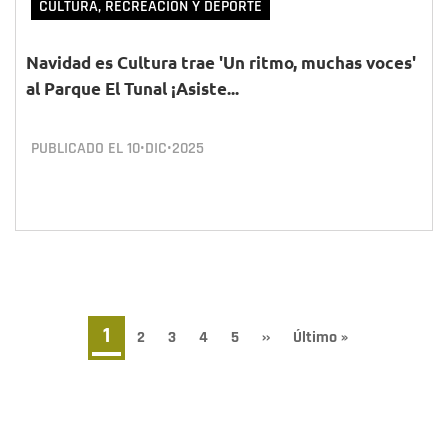
CULTURA, RECREACIÓN Y DEPORTE
Navidad es Cultura trae 'Un ritmo, muchas voces'
al Parque El Tunal ¡Asiste...
PUBLICADO EL
10•DIC•2025
Paginación
Página
1
Page
2
Page
3
Page
4
Page
5
Siguiente
››
Última
Último »
página
página
actual