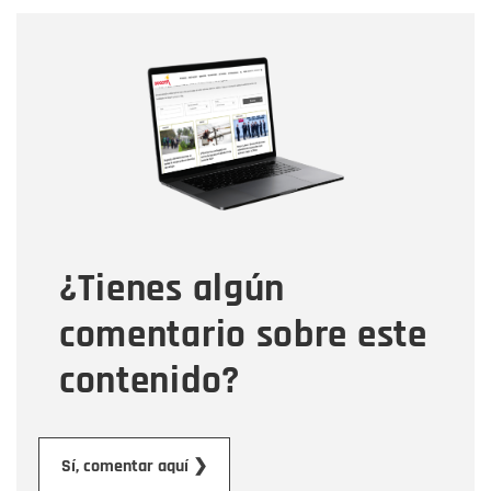
Nombre
Nombre
Correo electrónico
Tipo de comentario
¿Tienes algún
Mensaje
comentario sobre este
contenido?
Enviar
Sí, comentar aquí ❯