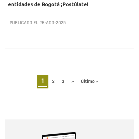
entidades de Bogotá ¡Postúlate!
PUBLICADO EL
26•AGO•2025
Paginación
Página
1
Page
2
Page
3
Siguiente
››
Última
Último »
página
página
actual
Nombre
Nombre