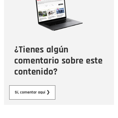
Correo electrónico
Tipo de comentario
¿Tienes algún
Mensaje
comentario sobre este
contenido?
Enviar
Sí, comentar aquí ❯