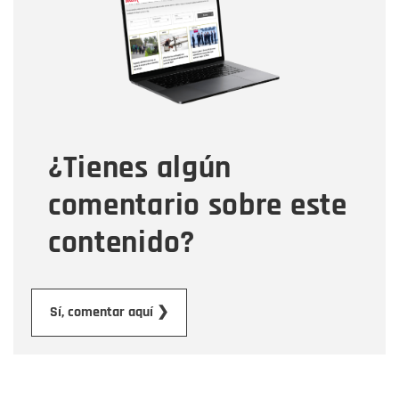
Correo electrónico
Tipo de comentario
¿Tienes algún
Mensaje
comentario sobre este
contenido?
Enviar
Sí, comentar aquí ❯