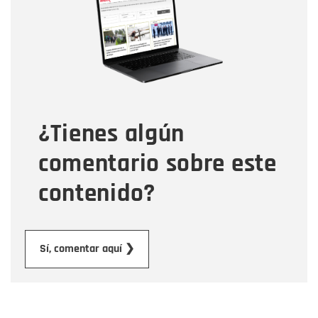
Correo electrónico
Tipo de comentario
¿Tienes algún
Mensaje
comentario sobre este
contenido?
Enviar
Sí, comentar aquí ❯