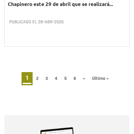
Chapinero este 29 de abril que se realizará...
PUBLICADO EL
28•ABR•2026
Paginación
Página
1
Page
2
Page
3
Page
4
Page
5
Page
6
Siguiente
››
Última
Último »
página
página
actual
Nombre
Nombre