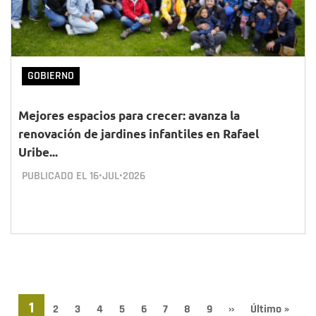
GOBIERNO
Mejores espacios para crecer: avanza la
renovación de jardines infantiles en Rafael
Uribe...
PUBLICADO EL
16•JUL•2026
Paginación
Página
1
Page
2
Page
3
Page
4
Page
5
Page
6
Page
7
Page
8
Page
9
Siguiente
››
Última
Último »