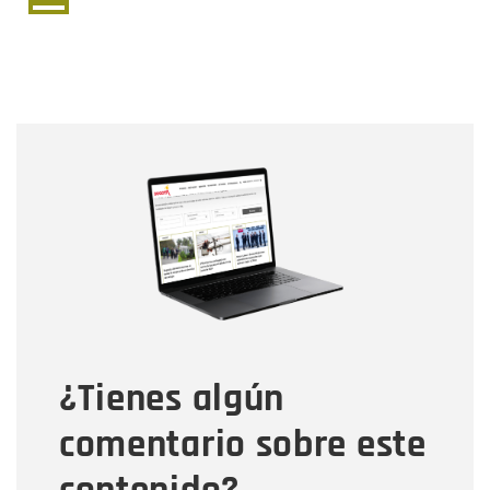
página
página
actual
Nombre
Nombre
Correo electrónico
Tipo de comentario
¿Tienes algún
Mensaje
comentario sobre este