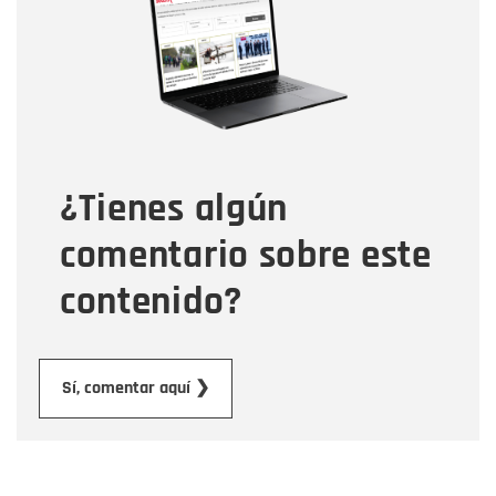
Correo electrónico
Tipo de comentario
¿Tienes algún
Mensaje
comentario sobre este
contenido?
Enviar
Sí, comentar aquí ❯