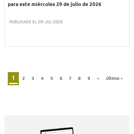
para este miércoles 29 de julio de 2026
PUBLICADO EL
28•JUL•2026
Paginación
Página
1
Page
2
Page
3
Page
4
Page
5
Page
6
Page
7
Page
8
Page
9
Siguiente
››
Última
Último »
página
página
actual
Nombre
Nombre