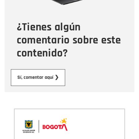
Tipo de comentario
¿Tienes algún
Mensaje
comentario sobre este
contenido?
Enviar
Sí, comentar aquí ❯