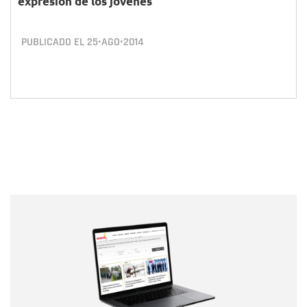
expresión de los jóvenes
PUBLICADO EL
25•AGO•2014
Nombre
Nombre
Correo electrónico