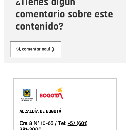
¿Tienes algún
Mensaje
comentario sobre este
contenido?
Enviar
Sí, comentar aquí ❯
ALCALDÍA DE BOGOTÁ
Cra 8 N° 10-65 / Tel:
+57 (601)
381-3000