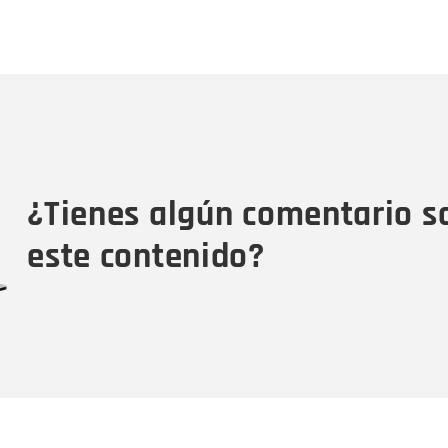
Nombre
C
Nombre
Tipo de comentario
M
¿Tienes algún comentario s
este contenido?