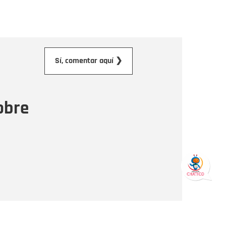
orreo electrónico
Sí, comentar aquí ❯
ensaje
obre
Enviar