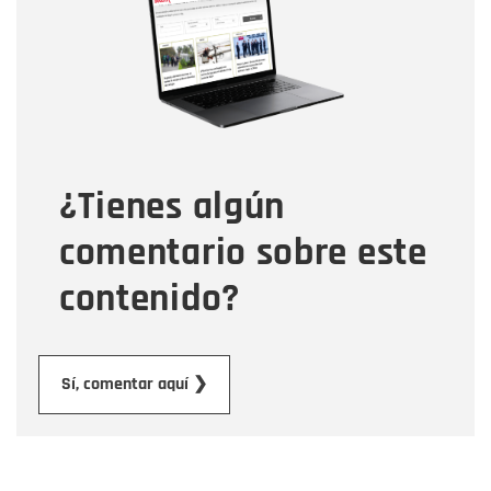
Correo electrónico
Tipo de comentario
¿Tienes algún
Mensaje
comentario sobre este
contenido?
Enviar
Sí, comentar aquí ❯