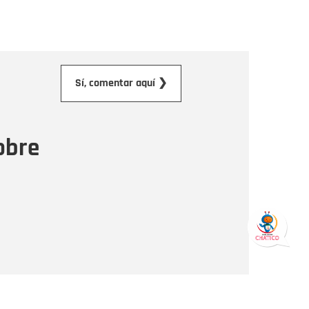
orreo electrónico
Sí, comentar aquí ❯
ensaje
obre
Enviar