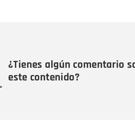
Nombre
C
Nombre
Tipo de comentario
M
¿Tienes algún comentario s
este contenido?