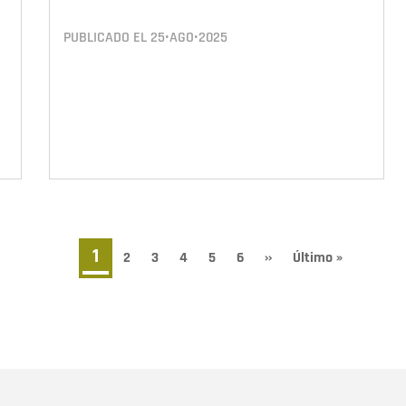
PUBLICADO EL
25•AGO•2025
Página
1
Page
2
Page
3
Page
4
Page
5
Page
6
Siguiente
››
Última
Último »
página
página
actual
Nombre
C