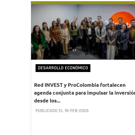
DESARROLLO ECONÓMICO
Red INVEST y ProColombia fortalecen
agenda conjunta para impulsar la inversió
desde los...
PUBLICADO EL
18•FEB•2026