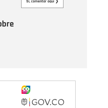
Sí, comentar aquí ❯
ensaje
obre
Enviar