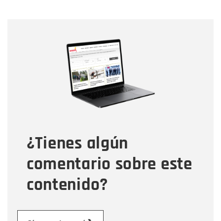
Nombre
Nombre
Correo electrónico
Tipo de comentario
¿Tienes algún
Mensaje
comentario sobre este
contenido?