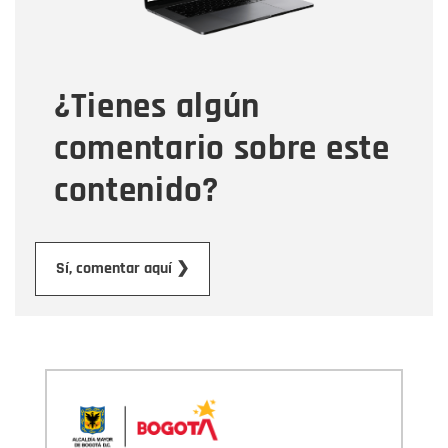
Tipo de comentario
¿Tienes algún
Mensaje
comentario sobre este
contenido?
Enviar
Sí, comentar aquí ❯