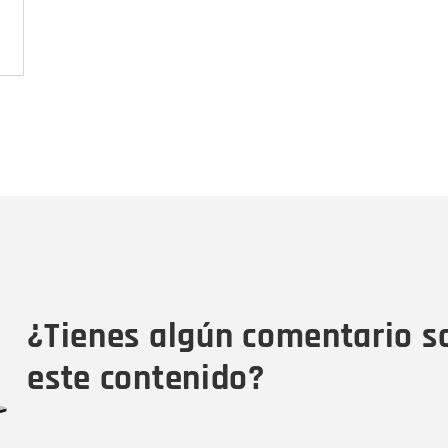
Nombre
C
Nombre
Tipo de comentario
M
¿Tienes algún comentario s
este contenido?