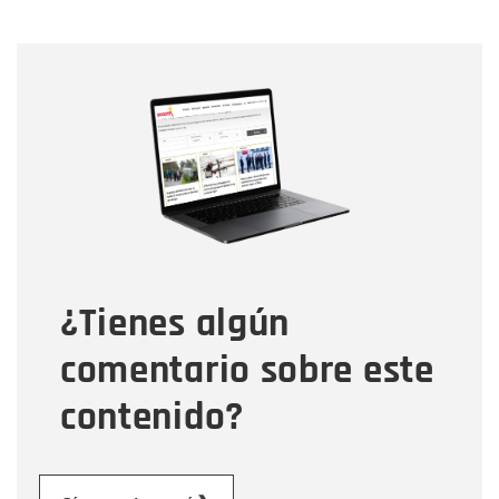
Nombre
Nombre
Correo electrónico
Tipo de comentario
¿Tienes algún
Mensaje
comentario sobre este
contenido?