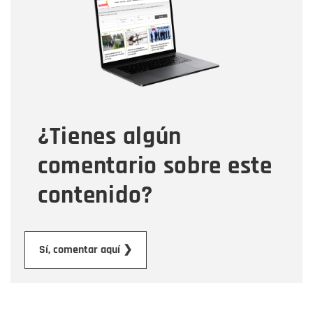
Correo electrónico
Tipo de comentario
¿Tienes algún
Mensaje
comentario sobre este
contenido?
Enviar
Sí, comentar aquí ❯