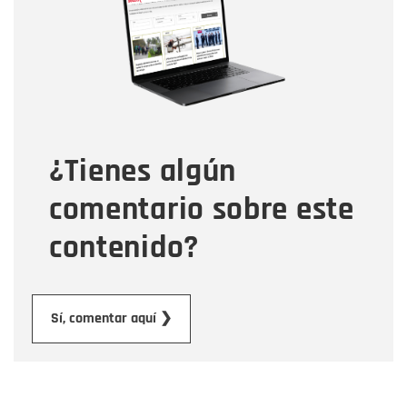
Correo electrónico
Tipo de comentario
¿Tienes algún
Mensaje
comentario sobre este
contenido?
Enviar
Sí, comentar aquí ❯