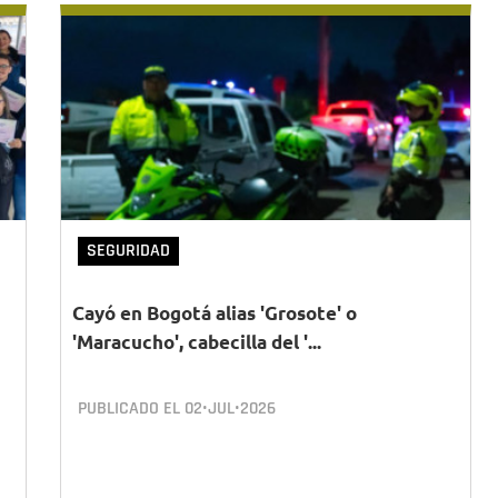
SEGURIDAD
Cayó en Bogotá alias 'Grosote' o
'Maracucho', cabecilla del '...
PUBLICADO EL
02•JUL•2026