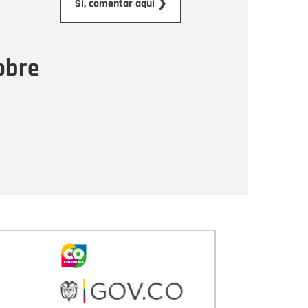
Sí, comentar aquí ❯
ensaje
obre
Enviar