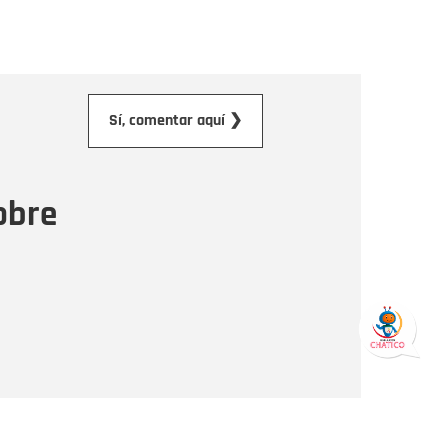
orreo electrónico
Sí, comentar aquí ❯
ensaje
obre
Enviar