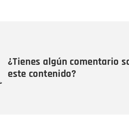
Nombre
C
Nombre
Tipo de comentario
M
¿Tienes algún comentario s
este contenido?