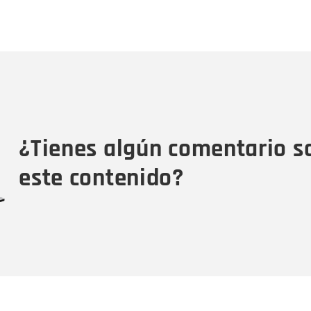
Nombre
C
Nombre
Tipo de comentario
M
¿Tienes algún comentario s
este contenido?