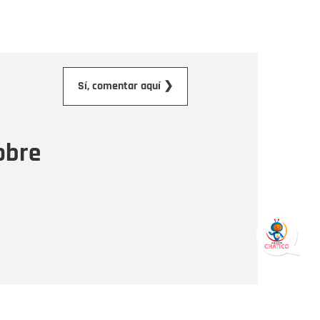
orreo electrónico
Sí, comentar aquí ❯
ensaje
obre
Enviar