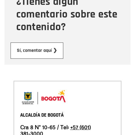
¿Tienes algún
comentario sobre este
contenido?
Enviar
Sí, comentar aquí ❯
ALCALDÍA DE BOGOTÁ
Cra 8 N° 10-65 / Tel:
+57 (601)
381-3000