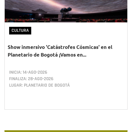
CULTURA
Show inmersivo 'Catástrofes Cósmicas' en el
Planetario de Bogotá ¡Vamos en...
INICIA:
14•AGO•2026
FINALIZA:
28•AGO•2026
LUGAR: PLANETARIO DE BOGOTÁ