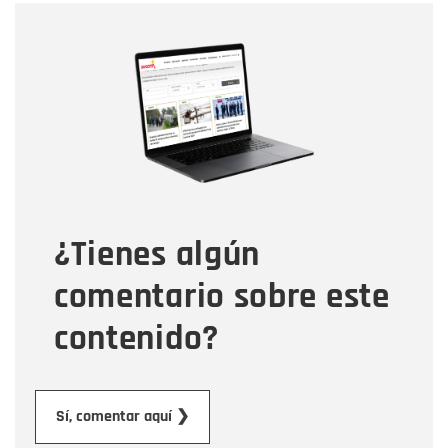
Nombre
Nombre
Correo electrónico
Tipo de comentario
¿Tienes algún
Mensaje
comentario sobre este
contenido?
Enviar
Sí, comentar aquí ❯