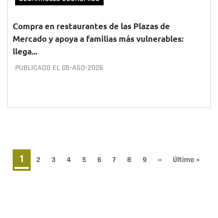
Compra en restaurantes de las Plazas de
Mercado y apoya a familias más vulnerables:
llega...
PUBLICADO EL
05•AGO•2026
Paginación
Página
1
Page
2
Page
3
Page
4
Page
5
Page
6
Page
7
Page
8
Page
9
Siguiente
››
Última
Último »
página
página
actual