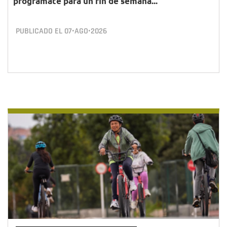
prográmate para un fin de semana...
PUBLICADO EL
07•AGO•2026