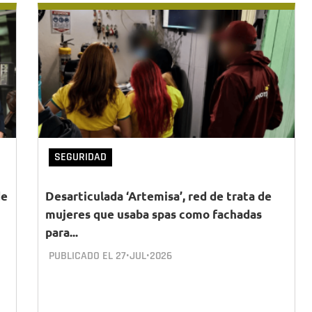
SEGURIDAD
de
Desarticulada ‘Artemisa’, red de trata de
mujeres que usaba spas como fachadas
para...
PUBLICADO EL
27•JUL•2026