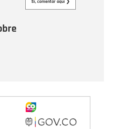
Sí, comentar aquí ❯
ensaje
obre
Enviar