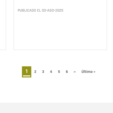
PUBLICADO EL
03•AGO•2025
Página
1
Page
2
Page
3
Page
4
Page
5
Page
6
Siguiente
››
Última
Último »
página
página
actual
Nombre
C